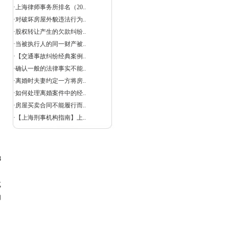
当
·
上海律师事务所排名（20..
·
对破坏房屋外貌违法行为..
·
股权转让产生的欠款纠纷..
·
当被执行人的同一财产被..
·
【交通事故纠纷经典案例..
·
确认一般的法律事实不能..
·
离婚时夫妻约定一方将房..
·
如何处理离婚案件中的经..
·
房屋买卖合同不能履行而..
·
【上海刑事机构指南】上..
8
或
的