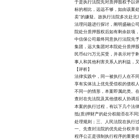
于是执行法院先对质押股权予以
标的相比，远远不够，如由该案处
卖”的嫌疑。故执行法院多次赴北
法理问题进行探讨，阐明盛融公
院处分质押股权后如有剩余款项
中信保公司最终同意执行法院先
集团，远大集团对本院处分质押
民币
万元买受，并表示对于
6271
事人和其他利害关系人的利益，
【评
析】
法律实践中，同一被执行人在不
享有实体法上优先受偿权的债权
不同一的情形，本案即属此类。
查封在先法院及其他债权人协调
本案的执行过程，有以下几个法
抵
(
质
押财产的处分权能否在不同
)
处理规则；三、人民法院在执行
一、先查封法院的优先处分权并
程序公正是强制执行程序的重要