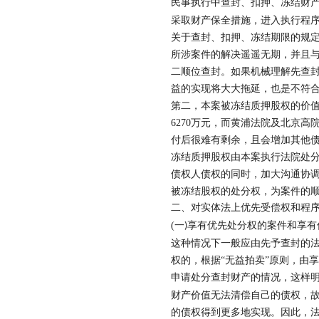
民事执行中查封、扣押、冻结财
采取财产保全措施，进入执行程
关于查封、扣押、冻结期限的规
所涉案件的解决遥遥无期，并且
二顺位查封。如果机械理解先查
益的实现将大大拖延，也是不符
第二，本案被冻结质押股权的价
6270
万元，而黄浦法院及北京高
付后很难有剩余，且会增加其他债
冻结质押股权由本案执行法院处
债权人债权的同时，加大沟通协
被冻结股权的处分权，为案件的
二、对实体法上优先受偿权和程
(
一
享有优先处分权的案件和享有
)
这种情况下一般应由先予查封的
权的，根据
“无益拍卖”原则，由
申请处分查封财产的情况，这样
财产价值无法清偿自己的债权，
的债权得到更多地实现。因此，