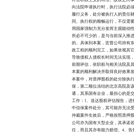
符合职权主义的特性。故较之民
向法院申请执行时，执行法院必
履行义务，处分被执行人的责任
同。执行权的顺畅运行，不仅需
用国家强制力充分发挥主观能动
所必不可少的，是与当前深入推
的。具体到本案，宏普公司持有
政工程的顺利完工，如果坐视其
导致债权人债权长时间无法实现
前期评估，依职权与相关法院及
本案的顺利解决并取得良好效果
本案中，对质押股权的处分除执
保，第二顺位冻结的北京高院及
通，其系国有企业，最担心的是
工作：
1
、送达股权评估报告，进
中信保案件处分，其可能亦无法
仲裁案件生效后，严格按照质押
公司亦为国有大型企业，其承诺
任，而且其亦有能力赔偿。
、告
4