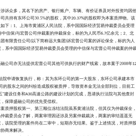
告涉诉众多，其名下的房产、银行账户、车辆、有价证券及对外投资均因
公司共持有东环公司
30.5%
的股权，其中
的股权即为本案质押物。该
20.37%
位如下：
、上海市黄浦区人民法院，系中国国际经济贸易仲裁委员会受理
1
称中信保
与宏普公司仲裁案的仲裁保全，标的为人民币
亿余元；
、北
)
6.7
2
集团有限责任公司
以下简称远大集团
诉宏普公司案的诉讼保全，标的为人
(
)
院，系中国国际经济贸易仲裁委员会受理的中信保与宏普公司仲裁案的仲
盛融公司亦无法提供宏普公司其他可供执行的财产线索，故本案于
2008
年
1
法院申请恢复执行，称：其为东环公司的第一大股东，东环公司承建本市
司的股东之间的纠纷造成股权被质押，导致资本金无法全部到位，目前工
五”建设任务和
高速公路的建设计划的完成，恳请执行法院与其他查封
A30
权，保障盛融公司的优先受偿权。
本案质押股权第一、第三顺位冻结法院虽系黄浦法院，但其仅为仲裁保全
易仲裁委员会了解，两案审理因还涉及另案仲裁裁决，两案的审结遥遥无
院，该院受理的案件尚在二审中，短期亦无结果。鉴于上述情况，对质押
的协商来解决。