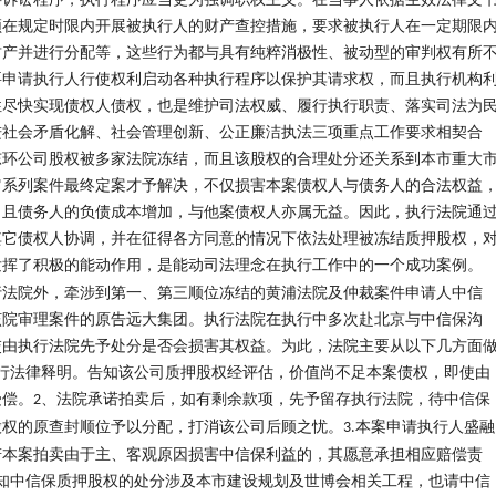
事诉讼程序，执行程序应当更为强调职权主义。在当事人依据生效法律文
须在规定时限内开展被执行人的财产查控措施，要求被执行人在一定期限
财产并进行分配等，这些行为都与具有纯粹消极性、被动型的审判权有所
要申请执行人行使权利启动各种执行程序以保护其请求权，而且执行机构
性尽快实现债权人债权，也是维护司法权威、履行执行职责、落实司法为
进社会矛盾化解、社会管理创新、公正廉洁执法三项重点工作要求相契合
东环公司股权被多家法院冻结，而且该股权的合理处分还关系到本市重大
它系列案件最终定案才予解决，不仅损害本案债权人与债务人的合法权益
，且债务人的负债成本增加，与他案债权人亦属无益。因此，执行法院通
其它债权人协调，并在征得各方同意的情况下依法处理被冻结质押股权，
发挥了积极的能动作用，是能动司法理念在执行工作中的一个成功案例。
行法院外，牵涉到第一、第三顺位冻结的黄浦法院及仲裁案件申请人中信
该院审理案件的原告远大集团。执行法院在执行中多次赴北京与中信保沟
交由执行法院先予处分是否会损害其权益。为此，法院主要从以下几方面
行法律释明。告知该公司质押股权经评估，价值尚不足本案债权，即使由
受偿。
、法院承诺拍卖后，如有剩余款项，先予留存执行法院，待中信保
2
股权的原查封顺位予以分配，打消该公司后顾之忧。
本案申请执行人盛融
3.
若本案拍卖由于主、客观原因损害中信保利益的，其愿意承担相应赔偿责
知中信保质押股权的处分涉及本市建设规划及世博会相关工程，也请中信