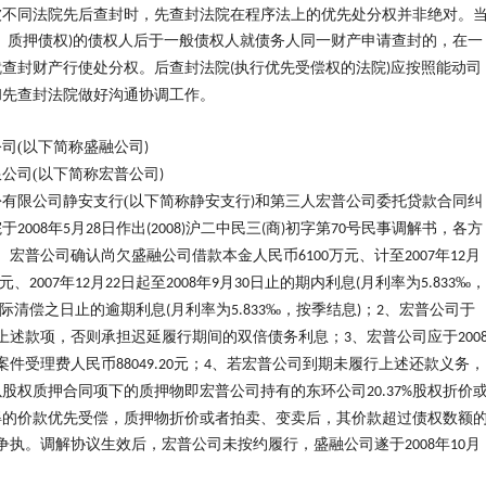
被不同法院先后查封时，先查封法院在程序法上的优先处分权并非绝对。
、质押债权
的债权人后于一般债权人就债务人同一财产申请查封的，在一
)
就查封财产行使处分权。后查封法院
执行优先受偿权的法院
应按照能动司
(
)
和先查封法院做好沟通协调工作。
公司
(
以下简称盛融公司
)
限公司
(
以下简称宏普公司
)
份有限公司静安支行
(
以下简称静安支行
和第三人宏普公司委托贷款合同纠
)
院于
年
月
日作出
沪二中民三
商
初字第
号民事调解书，各方
2008
5
28
(2008)
(
)
70
、宏普公司确认尚欠盛融公司借款本金人民币
万元、计至
年
月
6100
2007
12
元、
年
月
日起至
年
月
日止的期内利息
月利率为
‰，
2007
12
22
2008
9
30
(
5.833
际清偿之日止的逾期利息
月利率为
‰，按季结息
；
、宏普公司于
(
5.833
)
2
上述款项，否则承担迟延履行期间的双倍债务利息；
、宏普公司应于
3
200
案件受理费人民币
元；
、若宏普公司到期未履行上述还款义务，
88049.20
4
以股权质押合同项下的质押物即宏普公司持有的东环公司
股权折价
20.37%
得的价款优先受偿，质押物折价或者拍卖、变卖后，其价款超过债权数额
争执。调解协议生效后，宏普公司未按约履行，盛融公司遂于
年
月
2008
10