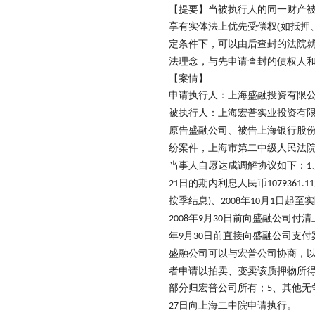
【提
要】当被执行人的同一财产
享有实体法上优先受偿权
(
如抵押
定条件下，可以由后查封的法院
法理念，与先申请查封的债权人
【案
情】
申请执行人：上海盛融投资有限
被执行人：上海宏普实业投资有
原告盛融公司、被告上海银行股
纷案件，上海市第二中级人民法
当事人自愿达成调解协议如下：
1
日的期内利息人民币
21
1079361.11
按季结息
、
年
月
日起至实
)
2008
10
1
年
月
日前向盛融公司付清
2008
9
30
年
月
日前直接向盛融公司支付
9
30
盛融公司可以与宏普公司协商，
者申请以拍卖、变卖该质押物所
部分归宏普公司所有；
、其他无
5
日向上海二中院申请执行。
27