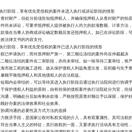
执行阶段，享有优先受偿权的案件未进入执行或诉讼阶段的情形
分查封财产，但处分前须告知抵押权人，并确保抵押权人从查封财产的拍
案件尚未诉讼，可要求抵押权人提供被执行人尚欠的款项数额、计算方法
应款项在当事人协商或诉讼确定数额后发还抵押权人。如已在诉讼阶段，
生效法律文书的内容支付。
执行阶段，享有优先受偿权的案件已进入执行阶段的情形
债权已申请执行，而对质押财产第一、第三顺位冻结的案件尚在仲裁裁决
第二顺位冻结的案件在二审阶段，亦尚未审结。如一味等待三案审结，将
上海市政工程的施工进程。故从保护债权人利益角度出发，应积极与先予
，兼顾平衡抵押权人和其他债权人的合法权益。
件短期内会审结的，可以等待其进入执行阶段后通过执行法院间进行协调
出于保护债权人利益的原则，由有担保的债权案件执行法院处分为宜，但
人沟通，明确处分后如有剩余款项，严格按照原查封顺位予以保留，保护
兼顾好办案的法律效果和社会效果。
权协调沟通的必要性及方式方法的选择
公力救济手段，是国家公权对私权实现的介入，具有双重属性。其司法权
，符合当事人主义的特征；其行政权的一面，又要求执行活动具有主动性