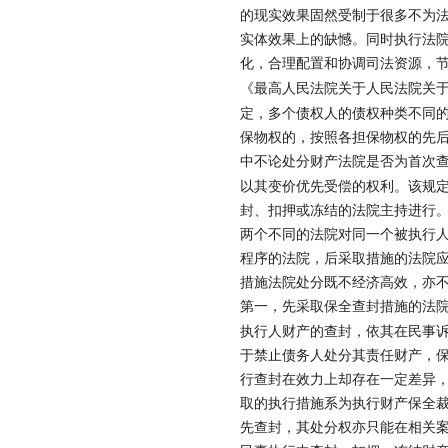
的现实效果固然受制于很多不为
实体效果上的缺憾。同时执行法
化，合理配置和协调司法资源，
《最高人民法院关于人民法院关
定，多个债权人的债权种类不同
保物权的，按照各担保物权的先
中不论处分财产法院是否为首次
以其变价优先受偿的权利。该规
封、扣押或冻结的法院主持进行
两个不同的法院对同一个被执行
程序的法院，后采取措施的法院
措施法院处分既不经济高效，亦
第一，先采取保全查封措施的法
执行人财产的查封，依其在民事
于禁止债务人处分其责任财产，
行查封在效力上却存在一定差异
取的执行措施系为执行财产保全
先查封，其处分权亦只能在相关