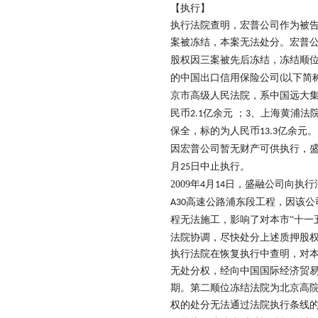
【执
行】
执行法院查明，宏普公司作为被
案被冻结，本案无法处分。宏普
股权因三案被先后冻结，冻结顺
的中国出口信用保险公司
以下简
(
京市高级人民法院，系中国远大
民币
亿余元 ；
、上海黄浦法
2.1
3
保全，标的为人民币
亿余元。
13.3
因宏普公司暂无财产可供执行，
月
日中止执行。
25
2009
年
月
日，盛融公司向执行
4
14
高速公路浦东段工程，因该公
A30
程无法施工，影响了对本市“十一
法院协调，尽快处分上述质押股
执行法院在恢复执行中查明，对
无处分权，经向中国国际经济贸
期。第二顺位冻结法院为北京高
权的处分无法通过法院执行条线