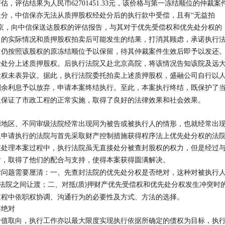
评估，评估结果为人民币
62701451.33
元，该价格与第一冻结顺位的仲裁案
分，中信保亦无法从质押股权经处分后的执行款中受偿，且有“无益拍
京，向中信保送达股权的评估报告，与其对于优先受偿权和优先处分权的
司的实际情况和质押股权拍卖后可能发生的结果，打消其顾虑，承诺执行
，仍按照该股权的原冻结顺位予以保留，待其仲裁案件生效后即予以发还
予处分上述质押股权。后执行法院又赴北京高院，将该情况告知该院及远
股权未表异议。据此，执行法院委托拍卖上述质押股权，盛融公司自行以
剩余利息予以放弃，申请本案终结执行。至此，本案执行终结，既保护了
又保证了市政工程的正常实施，取得了良好的法律效果和社会效果。
同地区、不同审级法院经常出现同为被告或被执行人的情形，也就经常出
人申请执行的法院与首先采取财产控制措施获得程序法上优先处分权的法
在处理本案过程中，执行法院虽无直接处分被查封股权的权力，但是经过
后，取得了他们的配合与支持，使得本案获得圆满解决。
律问题需要厘清：一、先查封法院的优先处分权是否绝对，这种对被执行
法院之间让渡；二、对抵
质
押财产优先受偿权和优先处分权发生冲突时
(
)
过程中依职权协调、沟通行为的必要性及方式、方法的选择。
非绝对
价值取向，执行工作亦以最大限度实现执行依据所确定的债权为目标，执