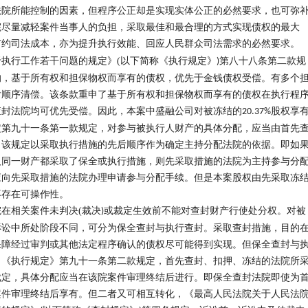
法院所能控制的因素，但程序公正却是实现实体公正的必然要求，也可弥
院尽量减轻案件当事人的负担，采取最佳和最合理的方式实现债权的最大
节约司法成本，亦为提升执行效能、回应人民群众司法需求的必然要求。
于执行工作若干问题的规定》
(
以下简称《执行规定》
第八十八条第二款规
)
的，基于所有权和担保物权而享有的债权，优先于金钱债权受偿。有多个
后顺序清偿。该条款重申了基于所有权和担保物权而享有的债权在执行程
查封法院均可优先受偿。因此，本案中盛融公司对被冻结的
股权享
20.37%
定第九十一条第一款规定，对参与被执行人财产的具体分配，应当由首先
。该规定以采取执行措施的先后顺序作为确定主持分配法院的依据。即如
人同一财产都采取了保全或执行措施，则先采取措施的法院为主持参与分
应向先采取措施的法院办理申请参与分配手续。但是本案股权由先采取冻
不存在可操作性。
院在相关案件未判决
(
裁决
或裁定生效前不能对查封财产行使处分权。对被
)
诉讼中所处阶段不同，可分为保全查封与执行查封。采取查封措施，目的
保障经过审判或其他法定程序确认的债权尽可能得到实现。但保全查封与
，《执行规定》第九十一条第二款规定，首先查封、扣押、冻结的法院所
裁定，具体分配应当在该院案件审理终结后进行。即保全查封法院即使为
案件审理终结后享有。但二者又可相互转化，《最高人民法院关于人民法