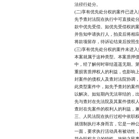
法径行处分。
(
二
享有优先处分权的案件已进入
)
先予查封法院在执行中可直接处
款中优先受偿。如优先受偿权的
并告知申请执行人，拍卖后将相
将款项留存，待诉讼结束后按照
(
三
享有优先处分权的案件未进入
)
本案就属于这种类型。本案质押
中，经了解何时审结遥遥无期。
重损害质押权人的利益，也影响
封案件的债权人及查封法院协调
此类型案件中，如先予查封的案
以解决。如短期内无法审结的，
先与查封在先法院及其案件债权
查封在先案件的权利人的利益，
三、人民法院在执行过程中依职
就强制执行本身而言，它是一种
一面，要求执行活动具有被动性